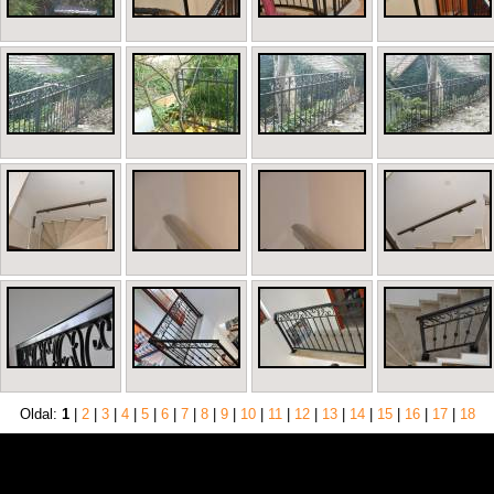
Oldal:
1
|
2
|
3
|
4
|
5
|
6
|
7
|
8
|
9
|
10
|
11
|
12
|
13
|
14
|
15
|
16
|
17
|
18