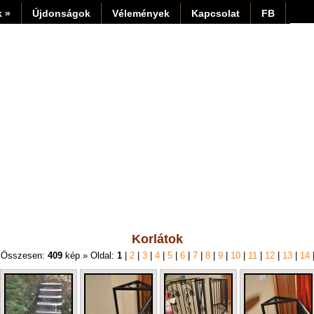
 »
Újdonságok
Vélemények
Kapcsolat
FB
Korlátok
 Összesen:
409
kép » Oldal:
1
|
2
|
3
|
4
|
5
|
6
|
7
|
8
|
9
|
10
|
11
|
12
|
13
|
14