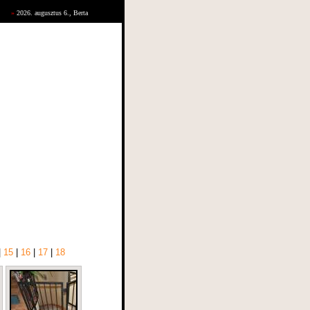
»
2026. augusztus 6., Berta
|
15
|
16
|
17
|
18