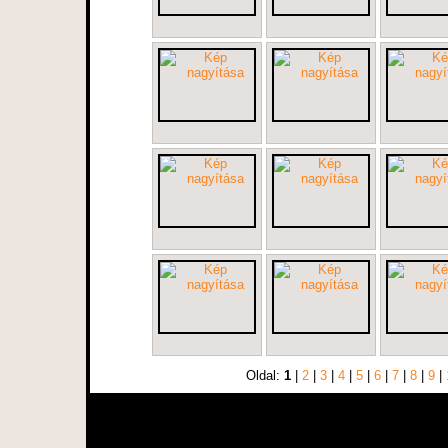
Oldal:
1
|
2
|
3
|
4
|
5
|
6
|
7
|
8
|
9
|