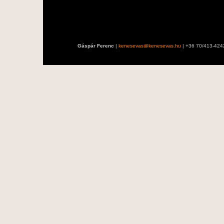
Gáspár Ferenc
|
kenesevas@kenesevas.hu
| +36 70/413-424