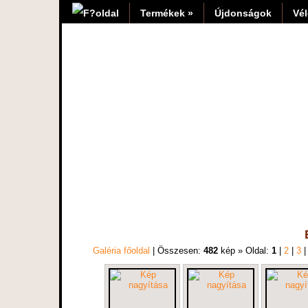
Termékek »
Újdonságok
Vé
Galéria főoldal
| Összesen:
482
kép » Oldal:
1
|
2
|
3