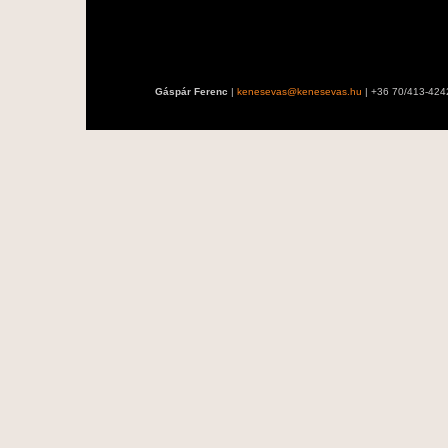
Gáspár Ferenc
|
kenesevas@kenesevas.hu
| +36 70/413-424