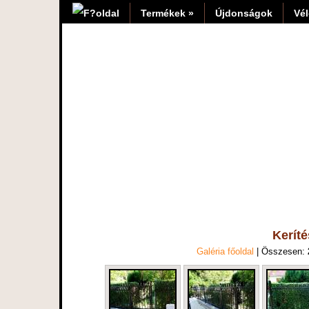
Termékek »
Újdonságok
Vé
Kerít
Galéria főoldal
| Összesen: