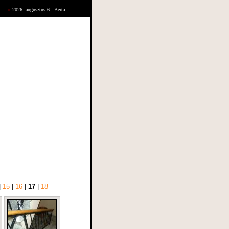
»
2026. augusztus 6., Berta
|
15
|
16
|
17
|
18