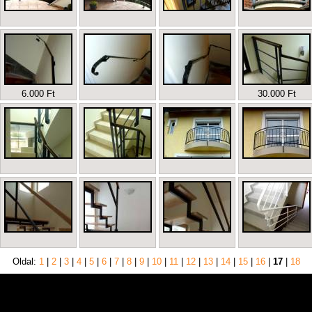
6.000 Ft
30.000 Ft
Oldal:
1
|
2
|
3
|
4
|
5
|
6
|
7
|
8
|
9
|
10
|
11
|
12
|
13
|
14
|
15
|
16
|
17
|
18