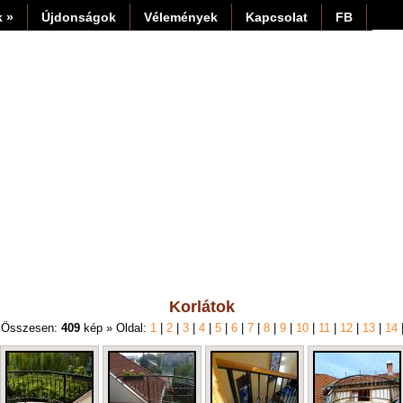
 »
Újdonságok
Vélemények
Kapcsolat
FB
Korlátok
 Összesen:
409
kép » Oldal:
1
|
2
|
3
|
4
|
5
|
6
|
7
|
8
|
9
|
10
|
11
|
12
|
13
|
14