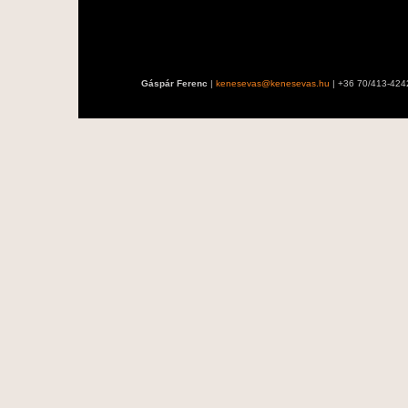
Gáspár Ferenc
|
kenesevas@kenesevas.hu
| +36 70/413-424