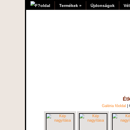
Termékek »
Újdonságok
Vé
Ét
Galéria főoldal
|