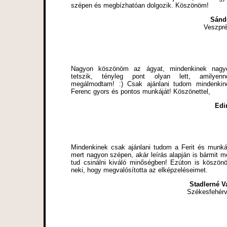
szépen és megbízhatóan dolgozik. Köszönöm!
Sánd
Veszpr
Nagyon köszönöm az ágyat, mindenkinek nagy
tetszik, tényleg pont olyan lett, amilyenn
megálmodtam! :) Csak ajánlani tudom mindenkin
Ferenc gyors és pontos munkáját! Köszönettel,
Edi
Mindenkinek csak ajánlani tudom a Ferit és munkái
mert nagyon szépen, akár leírás alapján is bármit m
tud csinálni kiváló minőségben! Ezúton is köszön
neki, hogy megvalósította az elképzeléseimet.
Stadlerné Va
Székesfehérv