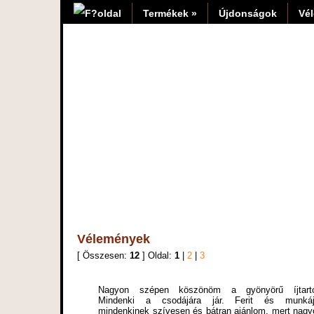
Termékek »
Újdonságok
Vé
Vélemények
[ Összesen:
12
] Oldal:
1
|
2
|
3
Nagyon szépen köszönöm a gyönyörű íjtartó
Mindenki a csodájára jár. Ferit és munkáj
mindenkinek szívesen és bátran ajánlom, mert nagy