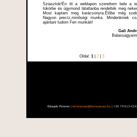
Sziasztok!Én itt a weblapon szerettem bele a e
tükörbe és úgymond látatlanba rendelték meg neke
Most kaptam meg karácsonyra.Élőbe még szeb
Nagyon precíz,minőségi munka. Mindenkinek cs
ajánlani tudom Feri munkáit!
Gali Andr
Balassagyarm
Oldal:
1
|
2
|
3
Gáspár Ferenc
|
kenesevas@kenesevas.hu
| +36 70/413-424