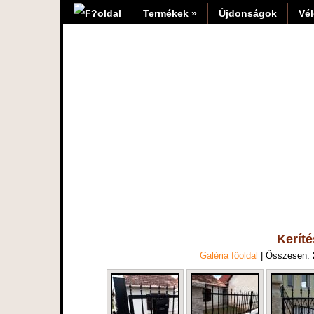
Termékek »
Újdonságok
Vé
Kerít
Galéria főoldal
| Összesen: