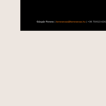
Gáspár Ferenc
|
kenesevas@kenesevas.hu
| +36 70/413-424