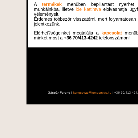
A
termékek
menüben bepillantást nyerhet e
munkáinkba, illetve
ide kattintva
elolvashatja ügyf
véleményeit.
Érdemes többször visszatérni, mert folyamatosan
jelentkezünk.
Elérhet?ségeinket megtalálja a
kapcsolat
menübe
minket most a
+36 70/413-4242
telefonszámon!
Gáspár Ferenc
|
kenesevas@kenesevas.hu
| +36 70/413-424