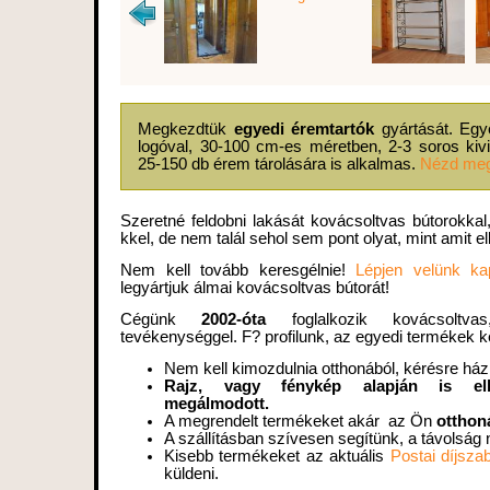
Megkezdtük
egyedi éremtartók
gyártását. Egyed
logóval, 30-100 cm-es méretben, 2-3 soros kivi
25-150 db érem tárolására is alkalmas.
Nézd meg 
Szeretné feldobni lakását kovácsoltvas bútorokkal
kkel, de nem talál sehol sem pont olyat, mint amit e
Nem kell tovább keresgélnie!
Lépjen velünk ka
legyártjuk álmai kovácsoltvas bútorát!
Cégünk
2002-óta
foglalkozik kovácsoltva
tevékenységgel. F? profilunk, az egyedi termékek k
Nem kell kimozdulnia otthonából, kérésre h
Rajz, vagy fénykép alapján is elké
megálmodott.
A megrendelt termékeket akár az Ön
otthoná
A szállításban szívesen segítünk, a távolság
Kisebb termékeket az aktuális
Postai díjsza
küldeni.