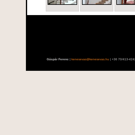
Gáspár Ferenc
|
kenesevas@kenesevas.hu
| +36 70/413-424