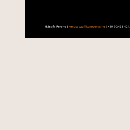
Gáspár Ferenc
|
kenesevas@kenesevas.hu
| +36 70/413-424