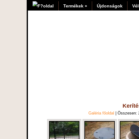
Termékek »
Újdonságok
Vé
Kerít
Galéria főoldal
| Összesen: