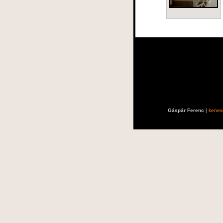
Gáspár Ferenc
|
kenes