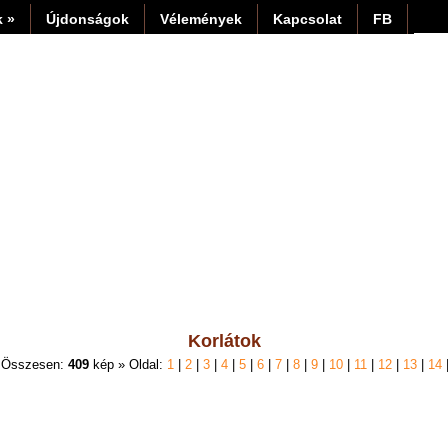
 »
Újdonságok
Vélemények
Kapcsolat
FB
Korlátok
 Összesen:
409
kép » Oldal:
1
|
2
|
3
|
4
|
5
|
6
|
7
|
8
|
9
|
10
|
11
|
12
|
13
|
14