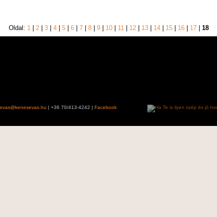
Oldal:
1
|
2
|
3
|
4
|
5
|
6
|
7
|
8
|
9
|
10
|
11
|
12
|
13
|
14
|
15
|
16
|
17
|
18
evas@kenesevas.hu
| +36 70/413-4242 |
Facebook