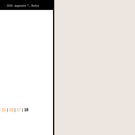
»
2026. augusztus 7., Ibolya
|
15
|
16
|
17
|
18