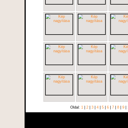
Oldal:
1
|
2
|
3
|
4
|
5
|
6
|
7
|
8
|
9
|