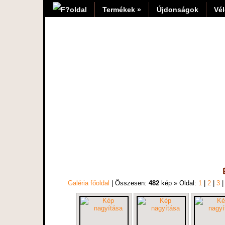
Termékek »
Újdonságok
Vé
Galéria főoldal
| Összesen:
482
kép » Oldal:
1
|
2
|
3