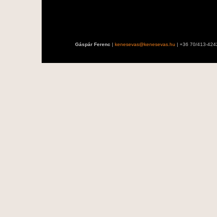
Gáspár Ferenc
|
kenesevas@kenesevas.hu
| +36 70/413-424