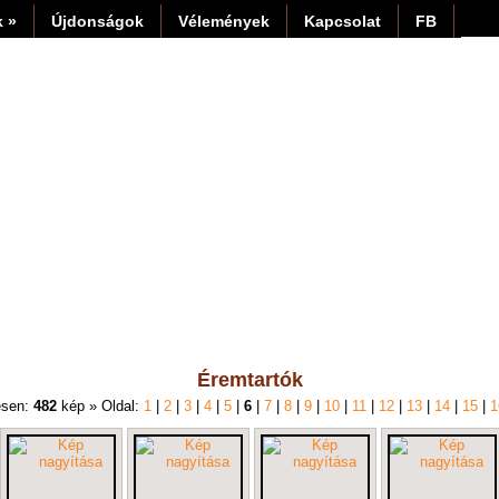
 »
Újdonságok
Vélemények
Kapcsolat
FB
Éremtartók
esen:
482
kép » Oldal:
1
|
2
|
3
|
4
|
5
|
6
|
7
|
8
|
9
|
10
|
11
|
12
|
13
|
14
|
15
|
1