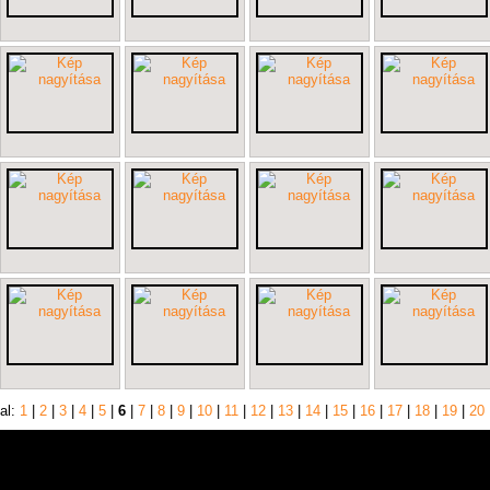
al:
1
|
2
|
3
|
4
|
5
|
6
|
7
|
8
|
9
|
10
|
11
|
12
|
13
|
14
|
15
|
16
|
17
|
18
|
19
|
20