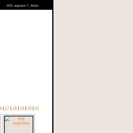
»
2026. augusztus 7., Ibolya
6
|
17
|
18
|
19
|
20
|
21