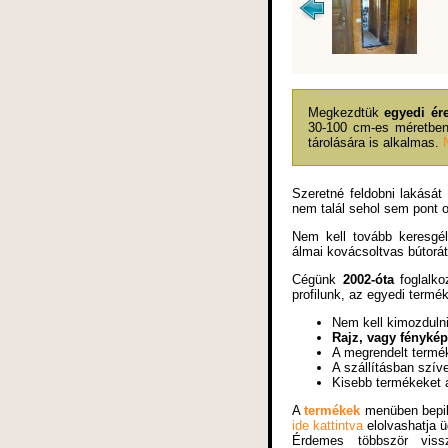
Megkezdtük
egyedi ér
30-100 cm-es méretben,
tárolására is alkalmas.
Szeretné feldobni lakását
nem talál sehol sem pont o
Nem kell tovább keresgé
álmai kovácsoltvas bútorát
Cégünk
2002-óta
foglalko
profilunk, az egyedi termé
Nem kell kimozduln
Rajz, vagy fénykép
A megrendelt term
A szállításban szív
Kisebb termékeket 
A
termékek
menüben bepill
ide kattintva
elolvashatja ü
Érdemes többször viss