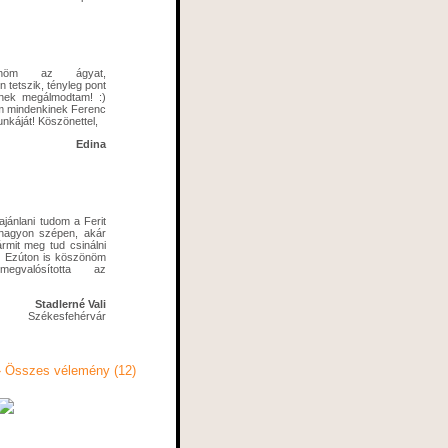
önöm az ágyat,
 tetszik, tényleg pont
ennek megálmodtam! :)
om mindenkinek Ferenc
nkáját! Köszönettel,
Edina
jánlani tudom a Ferit
 nagyon szépen, akár
ármit meg tud csinálni
! Ezúton is köszönöm
gvalósította az
Stadlerné Vali
Székesfehérvár
» Összes vélemény (12)