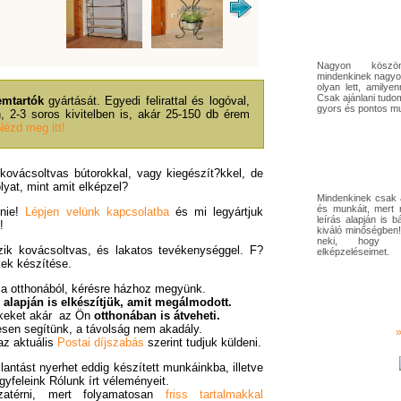
Nagyon kösz
mindenkinek nagyon
olyan lett, amily
Csak ajánlani tud
emtartók
gyártását. Egyedi felirattal és logóval,
gyors és pontos mu
 2-3 soros kivitelben is, akár 25-150 db érem
Nézd meg itt!
 kovácsoltvas bútorokkal, vagy kiegészít?kkel, de
lyat, mint amit elképzel?
Mindenkinek csak a
és munkáit, mert
lnie!
Lépjen velünk kapcsolatba
és mi legyártjuk
leírás alapján is b
!
kiváló minőségben
neki, hogy me
zik kovácsoltvas, és lakatos tevékenységgel. F?
elképzeléseimet.
kek készítése.
ia otthonából, kérésre házhoz megyünk.
 alapján is elkészítjük, amit megálmodott.
ékeket akár az Ön
otthonában is átveheti.
esen segítünk, a távolság nem akadály.
az aktuális
Postai díjszabás
szerint tudjuk küldeni.
antást nyerhet eddig készített munkáinkba, illetve
gyfeleink Rólunk írt véleményeit.
zatérni, mert folyamatosan
friss tartalmakkal