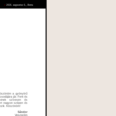
»
2026. augusztus 6., Berta
öszönöm a gyönyörű
 csodájára jár. Ferit és
kinek szívesen és
ert nagyon szépen és
ozik. Köszönöm!
Sándor
Veszprém