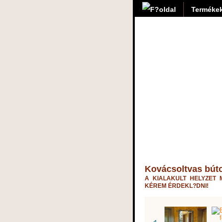
Termékek
Kovácsoltvas búto
A KIALAKULT HELYZET 
KÉREM ÉRDEKL?DNI!