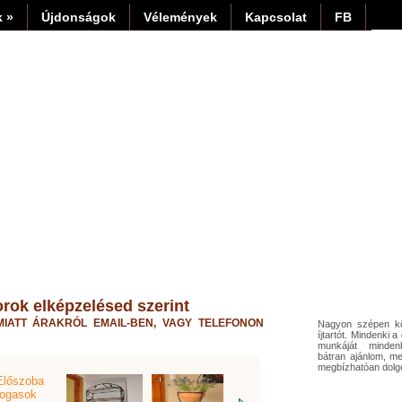
 »
Újdonságok
Vélemények
Kapcsolat
FB
rok elképzelésed szerint
MIATT ÁRAKRÓL EMAIL-BEN, VAGY TELEFONON
Nagyon szépen k
íjtartót. Mindenki a
munkáját minden
bátran ajánlom, m
megbízhatóan dolg