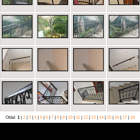
Oldal:
1
|
2
|
3
|
4
|
5
|
6
|
7
|
8
|
9
|
10
|
11
|
12
|
13
|
14
|
15
|
16
|
17
|
18