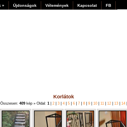
 »
Újdonságok
Vélemények
Kapcsolat
FB
Korlátok
 Összesen:
409
kép » Oldal:
1
|
2
|
3
|
4
|
5
|
6
|
7
|
8
|
9
|
10
|
11
|
12
|
13
|
14