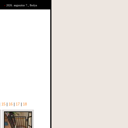
»
2026. augusztus 7., Ibolya
|
15
|
16
|
17
|
18