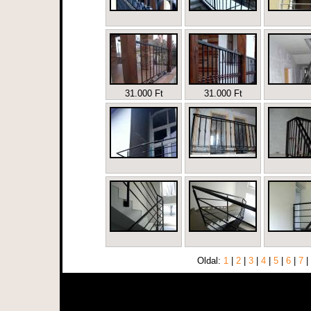
31.000 Ft
31.000 Ft
Oldal:
1
|
2
|
3
|
4
|
5
|
6
|
7
|