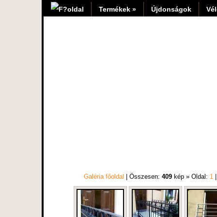
Termékek »
Újdonságok
Vé
Galéria főoldal
| Összesen:
409
kép » Oldal:
1