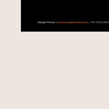
Gáspár Ferenc
|
kenesevas@kenesevas.hu
| +36 70/413-424