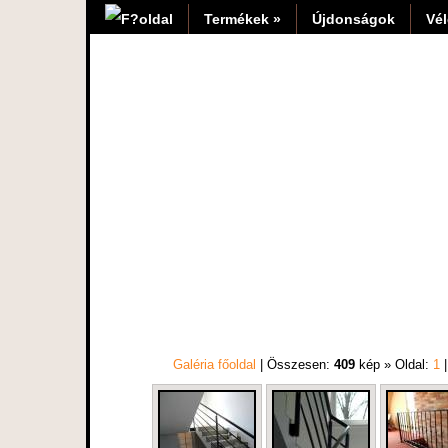
Termékek »
Újdonságok
Vé
Galéria főoldal
| Összesen:
409
kép » Oldal:
1