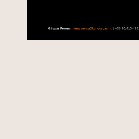
Gáspár Ferenc
|
kenesevas@kenesevas.hu
| +36 70/413-424