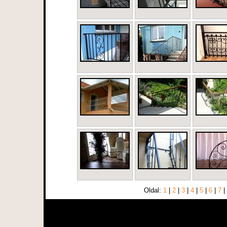
Oldal:
1
|
2
|
3
|
4
|
5
|
6
|
7
|