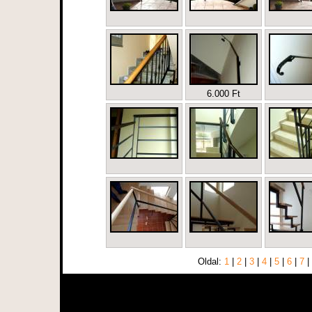
6.000 Ft
Oldal:
1
|
2
|
3
|
4
|
5
|
6
|
7
|