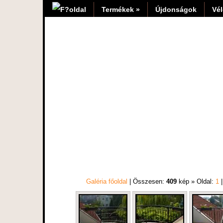
Termékek »
Újdonságok
Vé
Galéria főoldal
| Összesen:
409
kép » Oldal:
1