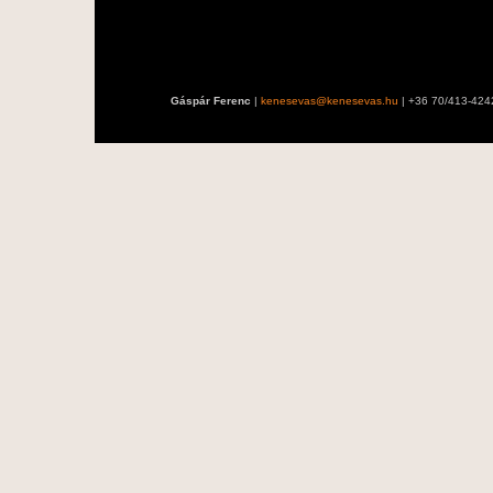
Gáspár Ferenc
|
kenesevas@kenesevas.hu
| +36 70/413-424